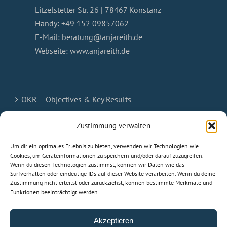
Litzelstetter Str. 26 | 78467 Konstanz
Handy:
+49 152 09857062
E-Mail:
beratung@anjareith.de
Webseite:
www.anjareith.de
OKR – Objectives & Key Results
Termin vereinbaren
Zustimmung verwalten
Um dir ein optimales Erlebnis zu bieten, verwenden wir Technologien wie
Impressum
Cookies, um Geräteinformationen zu speichern und/oder darauf zuzugreifen.
Wenn du diesen Technologien zustimmst, können wir Daten wie das
Datenschutz
Surfverhalten oder eindeutige IDs auf dieser Website verarbeiten. Wenn du deine
Zustimmung nicht erteilst oder zurückziehst, können bestimmte Merkmale und
Funktionen beeinträchtigt werden.
Cookie-Richtlinie (EU)
Akzeptieren