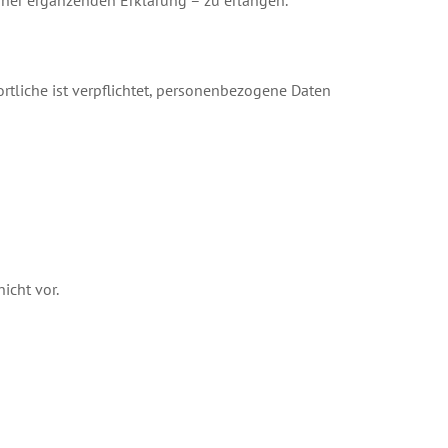
iner ergänzenden Erklärung – zu erlangen.
rtliche ist verpflichtet, personenbezogene Daten
icht vor.