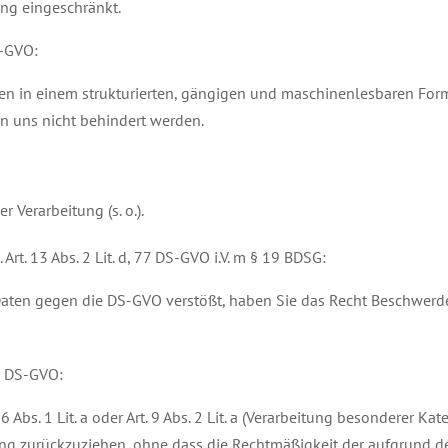
ng eingeschränkt.
S-GVO:
ten in einem strukturierten, gängigen und maschinenlesbaren For
on uns nicht behindert werden.
 Verarbeitung (s. o.).
Art. 13 Abs. 2 Lit. d, 77 DS-GVO i.V. m § 19 BDSG:
r Daten gegen die DS-GVO verstößt, haben Sie das Recht Beschwerd
 3 DS-GVO:
6 Abs. 1 Lit. a oder Art. 9 Abs. 2 Lit. a (Verarbeitung besonderer K
g zurückzuziehen, ohne dass die Rechtmäßigkeit der aufgrund der