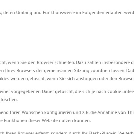
es, deren Umfang und Funktionsweise im Folgenden erläutert wer
cht, wenn Sie den Browser schließen. Dazu zählen insbesondere d
gen Ihres Browsers der gemeinsamen Sitzung zuordnen lassen. Da
okies werden gelöscht, wenn Sie sich ausloggen oder den Browser
einer vorgegebenen Dauer gelöscht, die sich je nach Cookie unter
 löschen.
end Ihren Wünschen konfigurieren und z. B. die Annahme von Thir
lle Funktionen dieser Website nutzen können.
h Ihren Browser erfasst, sondern durch Ihr Flash-Plug-in. Weiter