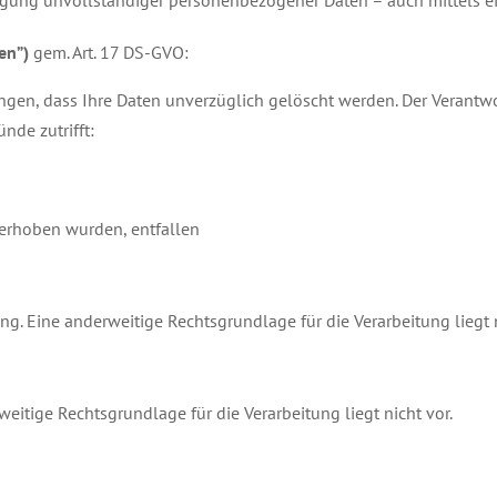
digung unvollständiger personenbezogener Daten – auch mittels e
en”)
gem. Art. 17 DS-GVO:
ngen, dass Ihre Daten unverzüglich gelöscht werden. Der Verantwo
nde zutrifft:
 erhoben wurden, entfallen
ng. Eine anderweitige Rechtsgrundlage für die Verarbeitung liegt n
weitige Rechtsgrundlage für die Verarbeitung liegt nicht vor.