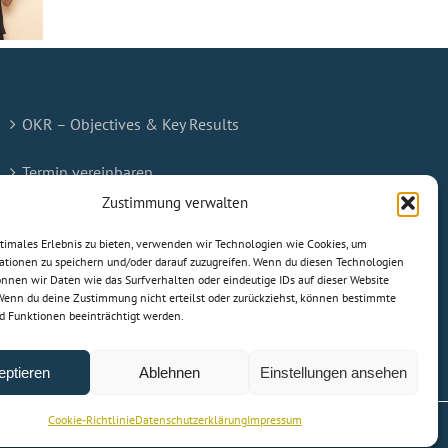
OKR – Objectives & Key Results
Termin vereinbaren
Zustimmung verwalten
Impressum
ptimales Erlebnis zu bieten, verwenden wir Technologien wie Cookies, um
ationen zu speichern und/oder darauf zuzugreifen. Wenn du diesen Technologien
Datenschutz
nnen wir Daten wie das Surfverhalten oder eindeutige IDs auf dieser Website
 Wenn du deine Zustimmung nicht erteilst oder zurückziehst, können bestimmte
Cookie-Richtlinie (EU)
 Funktionen beeinträchtigt werden.
eptieren
Ablehnen
Einstellungen ansehen
Cookie-Richtlinie
Datenschutzerklärung
Impressum
Z