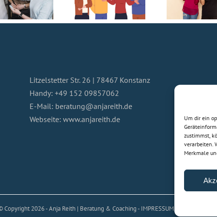
Litzelstetter Str. 26 | 78467 Konstanz
Handy:
+49 152 09857062
E-Mail:
beratung@anjareith.de
Webseite:
www.anjareith.de
Um dir ein o
Geräteinform
zustimmst, kö
verarbeiten.
Merkmale und
Akz
© Copyright
2026 - Anja Reith | Beratung & Coaching -
IMPRESSUM
|
DATENSCHUT