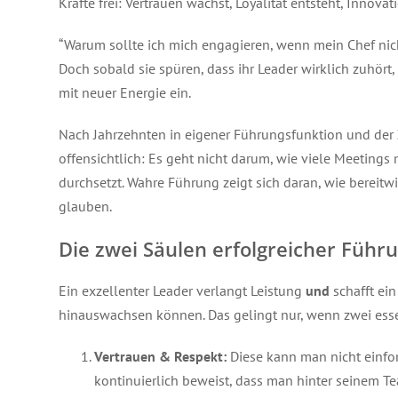
Kräfte frei: Vertrauen wächst, Loyalität entsteht, Innovat
“Warum sollte ich mich engagieren, wenn mein Chef nich
Doch sobald sie spüren, dass ihr Leader wirklich zuhört, 
mit neuer Energie ein.
Nach Jahrzehnten in eigener Führungsfunktion und der 
offensichtlich: Es geht nicht darum, wie viele Meetings
durchsetzt. Wahre Führung zeigt sich daran, wie bereitwi
glauben.
Die zwei Säulen erfolgreicher Führ
Ein exzellenter Leader verlangt Leistung
und
schafft ei
hinauswachsen können. Das gelingt nur, wenn zwei e
Vertrauen & Respekt:
Diese kann man nicht einfor
kontinuierlich beweist, dass man hinter seinem Tea